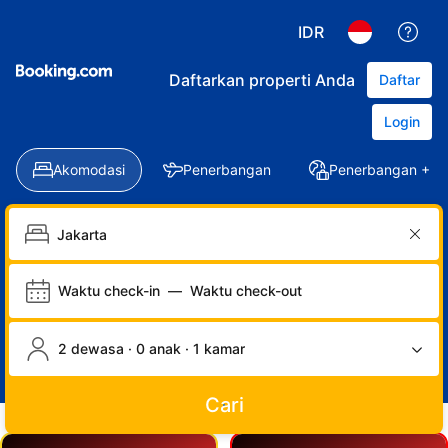
IDR
Daftarkan properti Anda
Daftar
Login
Akomodasi
Penerbangan
Penerbangan + Ho
Waktu check-in
—
Waktu check-out
2 dewasa · 0 anak · 1 kamar
Cari