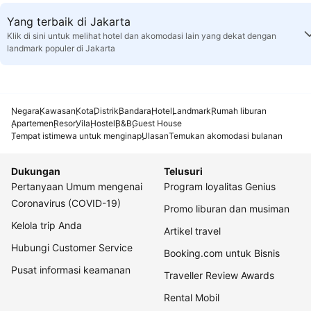
Yang terbaik di Jakarta
Klik di sini untuk melihat hotel dan akomodasi lain yang dekat dengan
landmark populer di Jakarta
Negara
Kawasan
Kota
Distrik
Bandara
Hotel
Landmark
Rumah liburan
Apartemen
Resor
Vila
Hostel
B&B
Guest House
Tempat istimewa untuk menginap
Ulasan
Temukan akomodasi bulanan
Dukungan
Telusuri
Pertanyaan Umum mengenai
Program loyalitas Genius
Coronavirus (COVID-19)
Promo liburan dan musiman
Kelola trip Anda
Artikel travel
Hubungi Customer Service
Booking.com untuk Bisnis
Pusat informasi keamanan
Traveller Review Awards
Rental Mobil