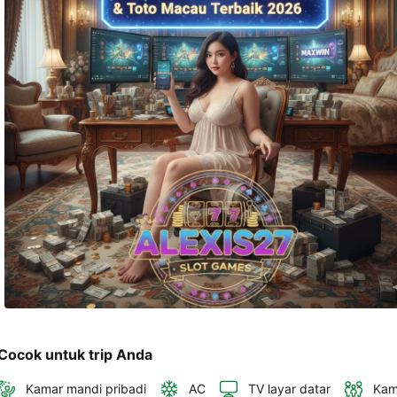
telepon 
dan 
alamat 
akan 
disertakan 
dalam 
konfirmasi 
pemesanan 
dan 
akun 
Anda.
Cocok untuk trip Anda
Kamar mandi pribadi
AC
TV layar datar
Kam