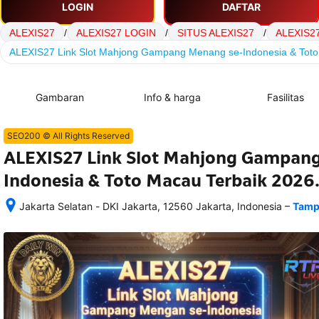
LOGIN
DAFTAR
ALEXIS27
/
ALEXIS27 LOGIN
/
SITUS ALEXIS27
/
ALEXIS2
ALEXIS27 Link Slot Mahjong Gampang Menang se-Indonesia & Toto
Gambaran
Info & harga
Fasilitas
SEO200 © All Rights Reserved
ALEXIS27 Link Slot Mahjong Gampan
Indonesia & Toto Macau Terbaik 2026
–
Jakarta Selatan - DKI Jakarta, 12560 Jakarta, Indonesia
Tamp
Setelah 
memesan, 
semua 
rincian 
akomodasi 
termasuk 
nomor 